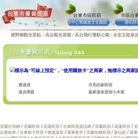
台東市區民宿
市區台
市中心舊鐵道文化園區
新站民
鹿野鄉觀光景點：高台觀光茶園 / 高台飛行運動公園 / 永安玉龍泉步道
標示為"可線上預定"，"使用國旅卡"之商家，無標示之商家
鹿過境
月亮的家民宿
漫步閑庭
盈家溫泉渡假小木屋
/
/
/
/
/
/
宜蘭住宿網
宜蘭民宿
花蓮民宿
台東民宿資訊網
宜蘭民宿
花蓮民宿
宜
/
/
/
/
/
/
台東租車
台東親子民宿
礁溪溫泉
羅東夜市
宜蘭包棟民宿
童玩節
羅東
/
/
/
/