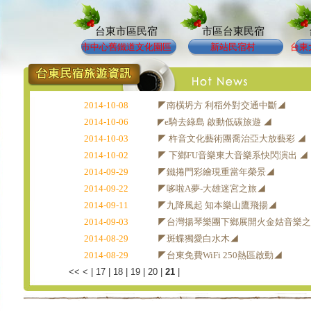
台東市區民宿
市區台東民宿
市中心舊鐵道文化園區
新站民宿村
台東
2014-10-08
◤南橫坍方 利稻外對交通中斷◢
2014-10-06
◤e騎去綠島 啟動低碳旅遊 ◢
2014-10-03
◤ 杵音文化藝術團喬治亞大放藝彩 ◢
2014-10-02
◤ 下鄉FU音樂東大音樂系快閃演出 ◢
2014-09-29
◤鐵捲門彩繪現重當年榮景◢
2014-09-22
◤哆啦A夢-大雄迷宮之旅◢
2014-09-11
◤九降風起 知本樂山鷹飛揚◢
2014-09-03
◤台灣揚琴樂團下鄉展開火金姑音樂
2014-08-29
◤斑蝶獨愛白水木◢
2014-08-29
◤台東免費WiFi 250熱區啟動◢
<<
<
|
17
|
18
|
19
|
20
|
21
|