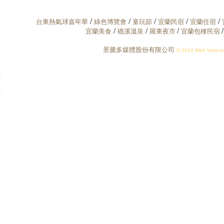
/
/
/
/
/
台東熱氣球嘉年華
綠色博覽會
童玩節
宜蘭民宿
宜蘭住宿
/
/
/
/
宜蘭美食
礁溪溫泉
羅東夜市
宜蘭包棟民宿
景騰多媒體股份有限公司
© 2014 Web View mul