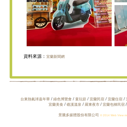
資料來源：
宜蘭新聞網
/
/
/
/
/
台東熱氣球嘉年華
綠色博覽會
童玩節
宜蘭民宿
宜蘭住宿
/
/
/
/
宜蘭美食
礁溪溫泉
羅東夜市
宜蘭包棟民宿
景騰多媒體股份有限公司
© 2014 Web View mul