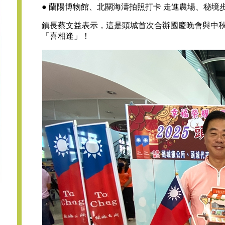
● 蘭陽博物館、北關海濤拍照打卡 走進農場、秘境
鎮長蔡文益表示，這是頭城首次合辦國慶晚會與中
「喜相逢」！